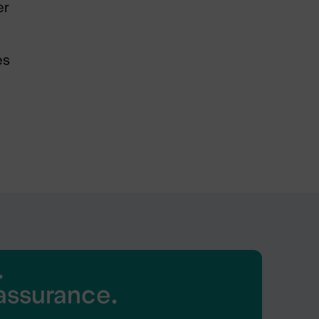
er
es
.
'assurance.